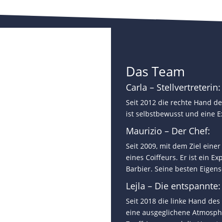
Das Team
Carla – Stellvertreterin:
Seit 2012 die rechte Hand des
ist selbstbewusst und eine 
Maurizio – Der Chef:
Seit 2009, mit dem Ziel einer
eines Coiffeurs. Er ist ein 
Barbier. Seine besten Eigens
Lejla – Die entspannte:
Seit 2018 die linke Hand des
eine ausgeglichene Atmosphär