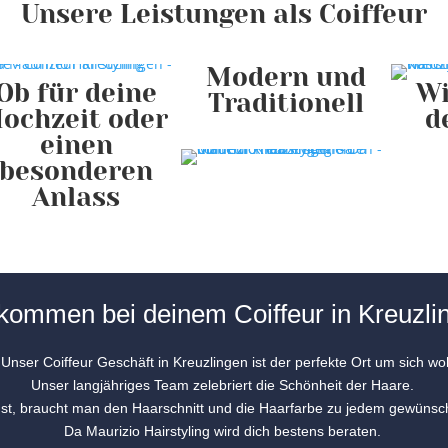
Unsere Leistungen als Coiffeur
Modern und
Ob für deine
W
Traditionell
ochzeit oder
d
einen
besonderen
Anlass
lkommen bei deinem Coiffeur in Kreuzli
 Unser Coiffeur Geschäft in Kreuzlingen ist der perfekte Ort um sich w
Unser langjähriges Team zelebriert die Schönheit der Haare.
st, braucht man den Haarschnitt und die Haarfarbe zu jedem gewünsch
Da Maurizio Hairstyling wird dich bestens beraten.