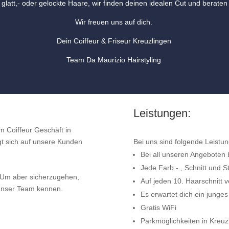
 glatt,- oder gelockte Haare, wir finden deinen idealen Cut und beraten d
Wir freuen uns auf dich.
Dein Coiffeur & Friseur Kreuzlingen
Team Da Maurizio Hairstyling
Leistungen:
em Coiffeur Geschäft in
gt sich auf unsere Kunden
Bei uns sind folgende Leistun
Bei all unseren Angeboten 
Jede Farb - , Schnitt und S
 Um aber sicherzugehen,
Auf jeden 10. Haarschnitt 
 unser Team kennen.
Es erwartet dich ein junges
Gratis WiFi
Parkmöglichkeiten in Kreuz